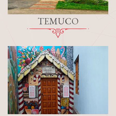
TEMUCO
temuco@norweisser.cl
+56 45 224 1456
+56 9 3327 1821
Av. Alemania 0684
Lunes a Viernes continuado de
09:00 a 18:30 horas.