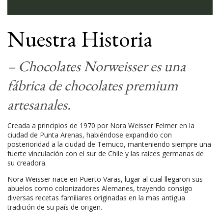
Nuestra Historia
– Chocolates Norweisser es una
–
fábrica de chocolates premium
A
artesanales.
En
cr
“C
Creada a principios de 1970 por Nora Weisser Felmer en la
ha
ciudad de Punta Arenas, habiéndose expandido con
re
posterioridad a la ciudad de Temuco, manteniendo siempre una
Pu
fuerte vinculación con el sur de Chile y las raíces germanas de
su creadora.
En
do
Nora Weisser nace en Puerto Varas, lugar al cual llegaron sus
Ca
abuelos como colonizadores Alemanes, trayendo consigo
un
diversas recetas familiares originadas en la mas antigua
Al
tradición de su país de origen.
(B