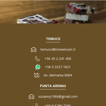
TEMUCO
temuco@norweisser.cl
+56 45 2 241 456
+56 9 3327 1821
Av. Alemania 0684
PUNTA ARENAS
suzanny1966@gmail.com
+56 9 6280 7190