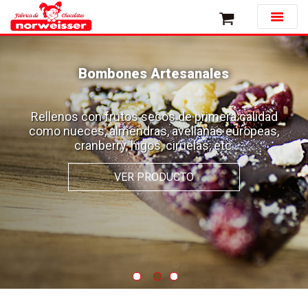
Bombones Artesanales
En Norweisser lo principal es la
 materias
Rellenos con frutos secos de primera calidad
Producimos de manera artesanal ch
iva textura.
como nueces, almendras, avellanas europeas,
alta calidad, siempre utilizando mate
 para tus
cranberry, higos, ciruelas, etc.
seleccionadas, que permite una e
!
textura que solo se puede encontrar 
chocolates.
VER PRODUCTO
VER PRODUCTO