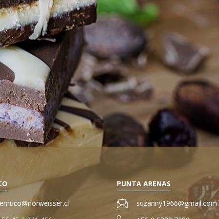
CO
PUNTA ARENAS
temuco@norweisser.cl
suzanny1966@gmail.com