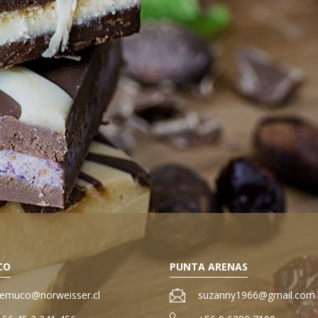
CO
PUNTA ARENAS
temuco@norweisser.cl
suzanny1966@gmail.com