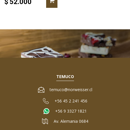
$
52.000
TEMUCO
temuco@norweisser.cl
+56 45 2 241 456
+56 9 3327 1821
Av. Alemania 0684